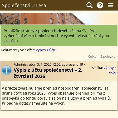
Společenství U Lesa
Prohlížíte stránky z pohledu řadového člena SVJ. Pro
vyzkoušení všech funkcí si nechte vytvořit vlastní stránky na
zkoušku.
Dokumenty ve složce:
Výpisy z účtu
Celkem 2 položky
Administrátor, 5. 7. 2026 12:00, zobrazeno 19 x
Složka:
Výpisy z
Výpis z účtu společenství – 2.
účtu
čtvrtletí 2026
V příloze zveřejňujeme přehled hospodaření společenství za
druhé čtvrtletí roku 2026. Výpis obsahuje přehled příjmů z
příspěvků do fondu oprav a záloh na služby a přehled výdajů.
Případné dotazy směřujte na výbor.