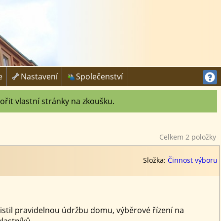

e
Nastavení
Společenství
ořit vlastní stránky na zkoušku.
Celkem 2 položky
Složka:
Činnost výboru
istil pravidelnou údržbu domu, výběrové řízení na
lastníků.