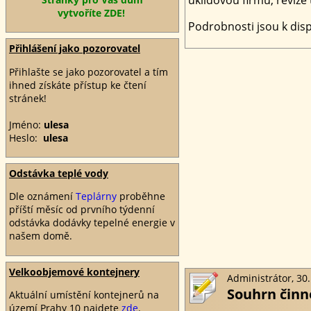
vytvoříte ZDE!
Podrobnosti jsou k dispo
Přihlášení jako pozorovatel
Přihlašte se jako pozorovatel a tím
ihned získáte přístup ke čtení
stránek!
Jméno:
ulesa
Heslo:
ulesa
Odstávka teplé vody
Dle oznámení
Teplárny
proběhne
příští měsíc od prvního týdenní
odstávka dodávky tepelné energie v
našem domě.
Velkoobjemové kontejnery
Administrátor, 30.
Souhrn činn
Aktuální umístění kontejnerů na
území Prahy 10 najdete
zde
.