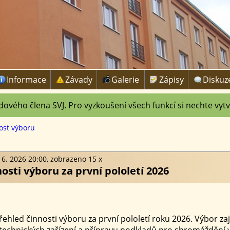
Informace
Závady
Galerie
Zápisy
Diskuz
dového člena SVJ. Pro vyzkoušení všech funkcí si nechte vytv
ost výboru
 6. 2026 20:00, zobrazeno 15 x
osti výboru za první pololetí 2026
hled činnosti výboru za první pololetí roku 2026. Výbor zaj
 technických zařízení a přípravu podkladů pro shromáždění v