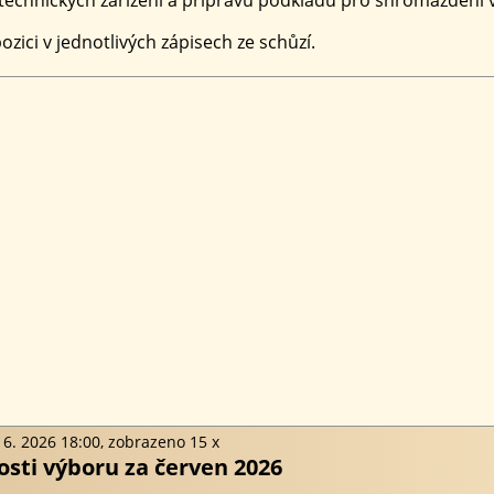
zici v jednotlivých zápisech ze schůzí.
 6. 2026 18:00, zobrazeno 15 x
osti výboru za červen 2026