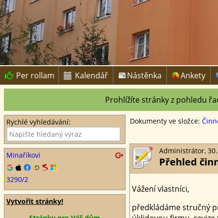
Per rollam
Kalendář
Nástěnka
Ankety


Prohlížíte stránky z pohledu řa
Dokumenty ve složce:
Činn
Rychlé vyhledávání:
Administrátor, 30.
Minaříkovi
Přehled činn
3290/2
Vážení vlastníci,
Vytvořit stránky!
předkládáme stručný pře
úklidovou firmu, revize
Stránky pro Váš dům