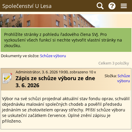
Společenství U Lesa
Prohlížíte stránky z pohledu řadového člena SVJ. Pro
vyzkoušení všech funkcí si nechte vytvořit vlastní stránky na
zkoušku.
Dokumenty ve složce:
Schůze výboru
Celkem 3 položky
Administrátor, 3. 6. 2026 19:00, zobrazeno 10 x
Složka:
Schůze
Zápis ze schůze výboru ze dne
výboru
3. 6. 2026
Výbor na své schůzi projednal aktuální stav fondu oprav, schválil
objednávku malování společných chodeb a pověřil předsedu
jednáním se zhotovitelem opravy střechy. Příští schůze výboru
se uskuteční začátkem července. Úplné znění zápisu je
přiloženo.