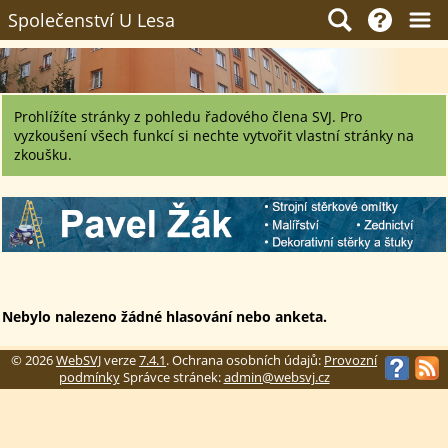
Společenství U Lesa
Prohlížíte stránky z pohledu řadového člena SVJ. Pro
vyzkoušení všech funkcí si nechte vytvořit vlastní stránky na
zkoušku.
Nebylo nalezeno žádné hlasování nebo anketa.
© 2026
WebSVJ
verze
7.4.1
. Ochrana osobních údajů:
Provozní
podmínky
Správce stránek:
admin@websvj.cz