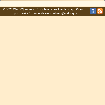
© 2026
WebSVJ
verze
7.4.1
. Ochrana osobních údajů:
Provozní
podmínky
Správce stránek:
admin@websvj.cz