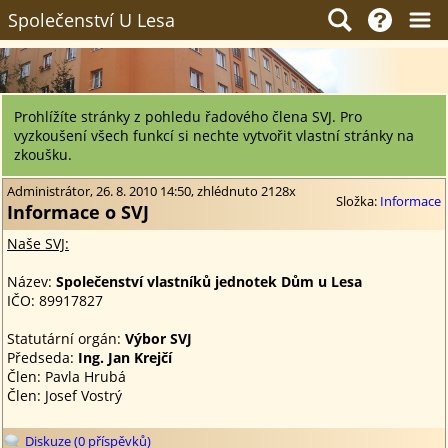
Společenství U Lesa
Prohlížíte stránky z pohledu řadového člena SVJ. Pro
vyzkoušení všech funkcí si nechte vytvořit vlastní stránky na
zkoušku.
Administrátor, 26. 8. 2010 14:50, zhlédnuto 2128x
Složka:
Informace
Informace o SVJ
Naše SVJ:
Název:
Společenství vlastníků jednotek Dům u Lesa
IČO: 89917827
Statutární orgán:
Výbor SVJ
Předseda:
Ing. Jan Krejčí
Člen: Pavla Hrubá
Člen: Josef Vostrý
Diskuze (0 příspěvků)