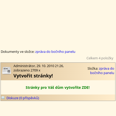
Dokumenty ve složce:
zpráva do bočního panelu
Celkem 4 položky
Administrátor, 29. 10. 2010 21:26,
Složka:
zpráva do
zobrazeno 2709 x
bočního panelu
Vytvořit stránky!
Stránky pro Váš dům vytvoříte ZDE!
Diskuze (0 příspěvků)