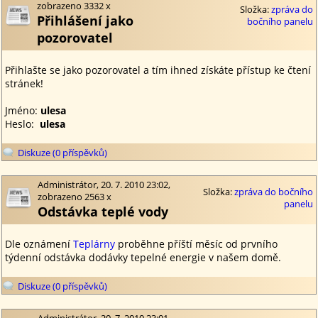
zobrazeno 3332 x
Složka:
zpráva do
Přihlášení jako
bočního panelu
pozorovatel
Přihlašte se jako pozorovatel a tím ihned získáte přístup ke čtení
stránek!
Jméno:
ulesa
Heslo:
ulesa
Diskuze (0 příspěvků)
Administrátor, 20. 7. 2010 23:02,
Složka:
zpráva do bočního
zobrazeno 2563 x
panelu
Odstávka teplé vody
Dle oznámení
Teplárny
proběhne příští měsíc od prvního
týdenní odstávka dodávky tepelné energie v našem domě.
Diskuze (0 příspěvků)