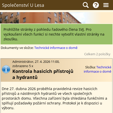
Společenství U Lesa
Prohlížíte stránky z pohledu řadového člena SVJ. Pro
vyzkoušení všech funkcí si nechte vytvořit vlastní stránky na
zkoušku.
Dokumenty ve složce:
Technické informace o domě
Celkem 2 položky
Administrátor, 27. 4. 2026 11:00,
zobrazeno 5 x
Složka:
Technické
Kontrola hasicích přístrojů
informace o domě
a hydrantů
Dne 27. dubna 2026 proběhla pravidelná revize hasicích
přístrojů a nástěnných hydrantů ve všech společných
prostorách domu. Všechna zařízení byla shledána funkčními a
splňují požadavky požární ochrany. Protokol je k dispozici u
výboru.