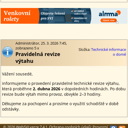
Administrátor, 25. 3. 2026 7:45,
zobrazeno 5 x
Složka:
Technické informace
Pravidelná revize
o domě
výtahu
Vážení sousedé,
informujeme o provedení pravidelné technické revize výtahu,
která proběhne
2. dubna 2026
v dopoledních hodinách. Po dobu
revize bude výtah mimo provoz, obvykle 2–3 hodiny.
Děkujeme za pochopení a prosíme o využití schodiště v době
odstávky.
© 2026
WebSVJ
verze
7.4.1
. Ochrana osobních údajů:
Provozní